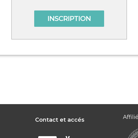
onses ou session de méditation
itation
ification
INSCRIPTION
aratoires
ditation
n et dédicaces.
:
éjà reçu des enseignements sur le lamrim ou/et
ce du soir après la session jusqu'au lendemain
tes les sessions
Affil
Contact et accés