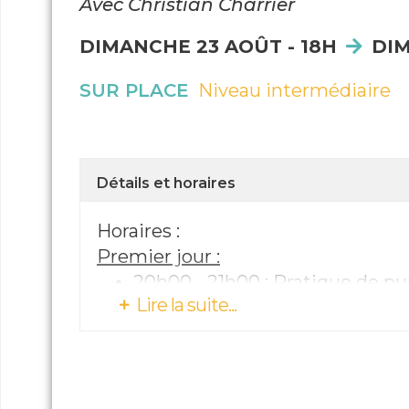
Avec Christian Charrier
Les retraitants seront en silen
DIMANCHE 23 AOÛT - 18H
DIM
Participation obligatoire à tou
L'inscription est obligatoire.
SUR PLACE
Niveau intermédiaire
Détails et horaires
Horaires :
Premier jour :
20h00 - 21h00 : Pratique de pur
Lire la suite...
Jours suivants :
07h00 - 08h00 : Pratiques prép
09h30 - 10h45 : Session de mé
11h30 - 12h45 : Session de méd