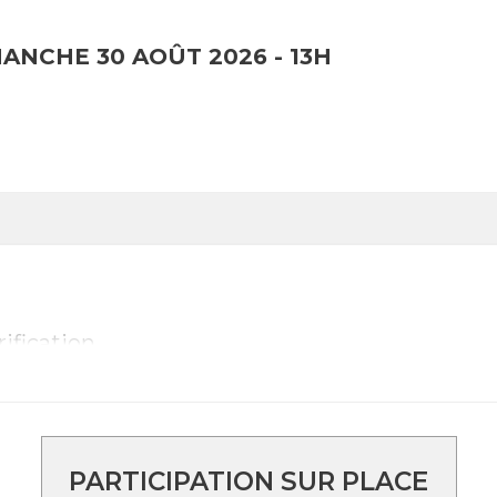
ce du soir après la session jusqu'au lendemain
ANCHE 30 AOÛT 2026 - 13H
tes les sessions
ification
aratoires
ditation
itation
PARTICIPATION SUR PLACE