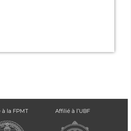
 d’avoir suivi le cursus Découverte
 14h.
ié à la FPMT
Affilié à l’UBF