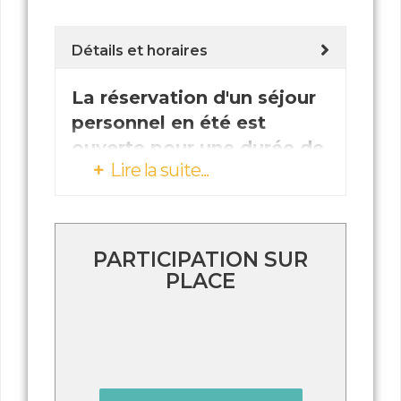
Détails et horaires
La réservation d'un séjour
personnel en été est
ouverte pour une durée de
Lire la suite...
trois nuits minimum à une
semaine maximum. Pour
des périodes plus longues,
merci de prendre contact
PARTICIPATION SUR
avec la réception par e-
PLACE
mail.