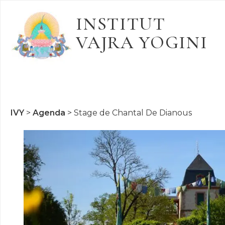
INSTITUT
VAJRA YOGINI
IVY
>
Agenda
>
Stage de Chantal De Dianous