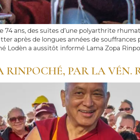
4 ans, des suites d’une polyarthrite rhumatoïd
uitter après de longues années de souffrances 
shé Lodèn a aussitôt informé Lama Zopa Rinp
 RINPOCHÉ, PAR LA VÉN.