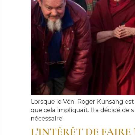
Lorsque le Vén. Roger Kunsang est 
que cela impliquait. Il a décidé de 
nécessaire.
L’INTÉRÊT DE FAIR